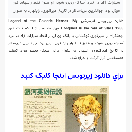
سیارات آزاد در نبرد آسارته روبرو شود، او هنوز فقط راینهارد فون
موزل بود. جوانترین دریاسالار در تاریخ امپراتوری، راینهارد به عنوان
دانلود زیرنویس انیمیشن Legend of the Galactic Heroes: My
Conquest is the Sea of Stars 1988
چهار ماه قبل از اینکه کنت فون
لوهنگرام از امپراتوری کهکشانی با یانگ ون لی از اتحاد سیارات آزاد در نبرد
آسارته روبرو شود، او هنوز فقط راینهارد فون موزل بود. جوانترین دریاسالار
در تاریخ امپراتوری، راینهارد به عنوان برادر صیغه قیصر مورد تحقیر
همسالانش قرار گرفت و اخراج شد.
براي دانلود زيرنويس اينجا کليک کنيد